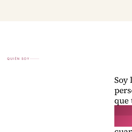
QUIÉN SOY
Soy 
per
que 
calm
ord
cua