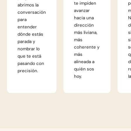
te impiden
p
abrimos la
avanzar
m
conversación
hacia una
N
para
dirección
d
entender
más liviana,
s
dónde estás
más
s
parada y
coherente y
s
nombrar lo
más
q
que te está
alineada a
d
pasando con
quién sos
r
precisión.
hoy.
l