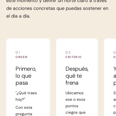
este momento y definir un norte claro a través
de acciones concretas que puedas sostener en
el día a día.
01
02
ORDEN
CRITERIO
D
Primero,
Después,
Y
lo que
qué te
a
pasa
frena
"¿Qué traes
Ubicamos
S
hoy?"
ese o esos
a
puntos
c
Con esta
ciegos que
p
pregunta