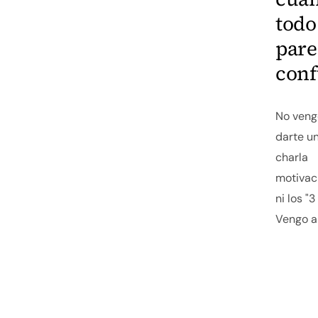
todo
pare
conf
No veng
darte u
charla
motivac
ni los "3 
Vengo a 
moment
profesio
con pre
y a deci